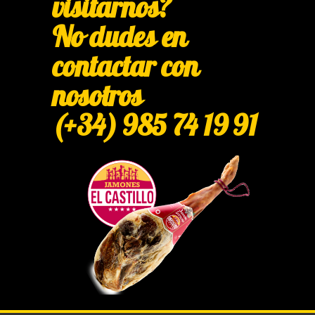
visitarnos?
No dudes en
contactar con
nosotros
(+34) 985 74 19 91