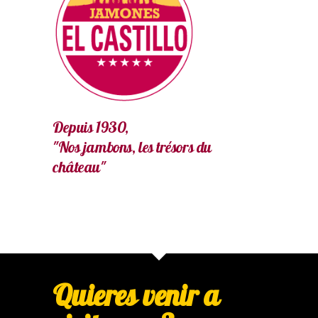
Depuis 1930,
"Nos jambons, les trésors du
château"
Quieres venir a