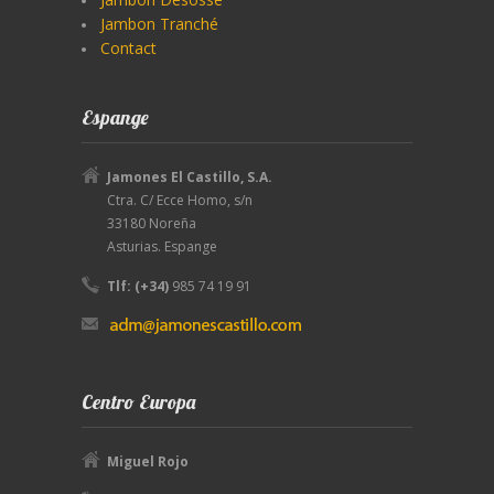
Jambon Tranché
Contact
Espange
Jamones El Castillo, S.A.
Ctra. C/ Ecce Homo, s/n
33180 Noreña
Asturias. Espange
Tlf: (+34)
985 74 19 91
Centro Europa
Miguel Rojo